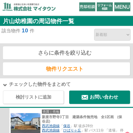
片山幼稚園の周辺物件一覧
10
該当物件
件
さらに条件を絞り込む
物件リクエスト
チェックした物件をまとめて
検討リストに追加
お問い合わせ
売買｜売地
新座市野寺3丁目 建築条件無売地 全1区画 (保
谷店)
西武池袋線
「
保谷
」駅 徒歩28分
西武池袋線
「
ひばりヶ丘
」駅 バス11分 「道場」 停