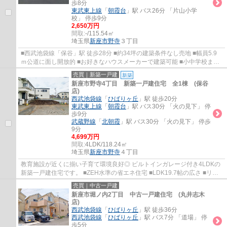
歩8分
東武東上線
「
朝霞台
」駅 バス26分 「片山小学
校」 停歩9分
2,650万円
間取:
-/115.54㎡
埼玉県
新座市
野寺
３丁目
■西武池袋線「保谷」駅 徒歩28分 ■約34坪の建築条件なし売地 ■幅員5.9
ｍ公道に面し開放的 ■お好きなハウスメーカーで建築可能 ■小中学校まで
徒歩10分以内
売買｜新築一戸建
新築
新座市野寺4丁目 新築一戸建住宅 全1棟 (保谷
店)
西武池袋線
「
ひばりヶ丘
」駅 徒歩20分
東武東上線
「
朝霞台
」駅 バス30分 「火の見下」 停
歩9分
武蔵野線
「
北朝霞
」駅 バス30分 「火の見下」 停歩
9分
4,699万円
間取:
4LDK/118.24㎡
埼玉県
新座市
野寺
４丁目
教育施設が近くに揃い子育て環境良好◎ ビルトインガレージ付き4LDKの
新築一戸建住宅です。 ■ZEH水準の省エネ住宅 ■LDK19.7帖の広さ ■リビ
ングイン階段採用 ■パントリー・WIC付き ■食...
売買｜中古一戸建
新座市堀ノ内2丁目 中古一戸建住宅 (丸井志木
店)
西武池袋線
「
ひばりヶ丘
」駅 徒歩36分
西武池袋線
「
ひばりヶ丘
」駅 バス7分 「道場」 停
歩5分