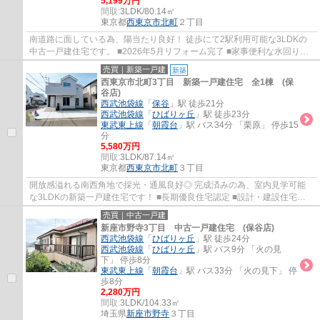
5,199万円
間取:
3LDK/80.14㎡
東京都
西東京市
北町
２丁目
南道路に面している為、陽当たり良好！ 徒歩にて2駅利用可能な3LDKの
中古一戸建住宅です。 ■2026年5月リフォーム完了 ■家事便利な水回り集
中設計 ■LDK16.5帖の開放的な空間 ■会話が弾...
売買｜新築一戸建
新築
西東京市北町3丁目 新築一戸建住宅 全1棟 (保
谷店)
西武池袋線
「
保谷
」駅 徒歩21分
西武池袋線
「
ひばりヶ丘
」駅 徒歩23分
東武東上線
「
朝霞台
」駅 バス34分 「栗原」 停歩15
分
5,580万円
間取:
3LDK/87.14㎡
東京都
西東京市
北町
３丁目
開放感溢れる南西角地で採光・通風良好◎ 完成済みの為、室内見学可能
な3LDKの新築一戸建住宅です！ ■長期優良住宅認定 ■設計・建設住宅性
能評価付 ■2台駐車可(車種により異なります) ...
売買｜中古一戸建
新座市野寺3丁目 中古一戸建住宅 (保谷店)
西武池袋線
「
ひばりヶ丘
」駅 徒歩24分
西武池袋線
「
ひばりヶ丘
」駅 バス9分 「火の見
下」 停歩8分
東武東上線
「
朝霞台
」駅 バス33分 「火の見下」 停
歩8分
2,280万円
間取:
3LDK/104.33㎡
埼玉県
新座市
野寺
３丁目