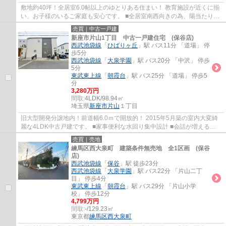
敷地約40坪！全居室6.0帖以上のゆとりある住まい！ 教育施設が近くに揃
い、お子様のいるご家庭も安心です。 ■全居室南西向きの為、陽当たり良
好 ■開放感のある玄関吹抜け ■幅広い世代...
売買｜中古一戸建
新座市片山1丁目 中古一戸建住宅 (保谷店)
西武池袋線
「
ひばりヶ丘
」駅 バス11分 「道場」 停
歩5分
西武池袋線
「
大泉学園
」駅 バス20分 「中沢」 停歩
5分
東武東上線
「
朝霞台
」駅 バス25分 「道場」 停歩5
分
3,280万円
間取:
4LDK/98.94㎡
埼玉県
新座市
片山
１丁目
旧大型開発分譲地内！前道幅6.0ｍで開放的！ 2015年5月築の室内大変綺
麗な4LDK中古戸建です。 ■家事便利な水回り集中設計 ■会話が増えるリ
ビングイン階段 ■ウォークインクローゼット ...
売買｜売地
練馬区西大泉町 建築条件無売地 全1区画 (保谷
店)
西武池袋線
「
保谷
」駅 徒歩23分
西武池袋線
「
大泉学園
」駅 バス22分 「片山二丁
目」 停歩4分
東武東上線
「
朝霞台
」駅 バス29分 「片山小学
校」 停歩12分
4,799万円
間取:
-/129.23㎡
東京都
練馬区
西大泉町