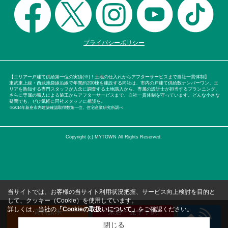
プライバシーポリシー
【エリア一戸建て供給第一位の実績(※)！土地の仕入れからアフターサービスまで自社一貫体制】
東武東上線・西武池袋線沿線で年間約200棟を建設する同社は、市内の戸建て供給数ナンバーワン。エ
リアを熟知する専門スタッフが入念に調査する土地購入から、専属の設計士が担当するプランニング、
さらに専属の職人による施工からアフターサービスまで、自社一貫体制を守っています。どんな小さな
疑問でも、ぜひ気軽に同社スタッフに相談を。
※2014年新座市内建築確認取得数第一位。住宅産業研究所調べ
Copyright (c) MYTOWN All Rights Reserved.
当サイトでは、お客様の当サイト利用状況把握、サービス向上検討を目的と
して、クッキー（Cookie）を使用しています。
詳しくは、当社の
「Cookieの取扱いについて」
をご確認ください。
資料請求
来店・見学予約
（無料）
（無料）
閉じる