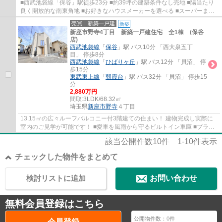
■西武池袋線「保谷」駅徒歩23分 ■約39坪の建築条件なし売地 ■陽当たり
良く開放的な南東角地 ■お好きなハウスメーカーを選べる ■スーパーまで
徒歩3分 ■公園が多く緑豊かな住宅地
売買｜新築一戸建
新築
新座市野寺4丁目 新築一戸建住宅 全1棟 (保谷
店)
西武池袋線
「
保谷
」駅 バス10分 「西大泉五丁
目」 停歩8分
西武池袋線
「
ひばりヶ丘
」駅 バス12分 「貝沼」 停
歩15分
東武東上線
「
朝霞台
」駅 バス32分 「貝沼」 停歩15
分
2,880万円
間取:
3LDK/68.32㎡
埼玉県
新座市
野寺
４丁目
13.15㎡の広々ルーフバルコニー付3階建ての住まい！ 建物完成し実際に
室内のご見学が可能です！ ■愛車を風雨から守るビルトイン車庫 ■プライ
バシー重視の2階リビング ■ウォークインク...
該当公開件数
10
件
1-10
件表示
チェックした物件をまとめて
検討リストに追加
お問い合わせ
無料会員登録はこちら
公開物件数：
0
件
会員登録