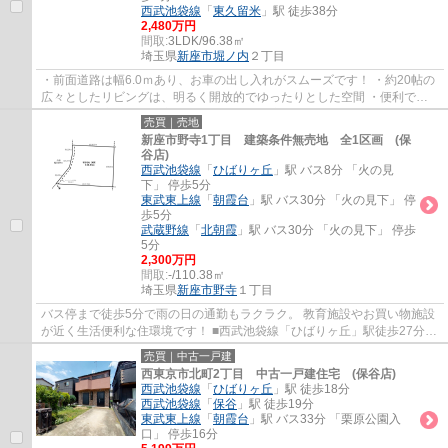
西武池袋線
「
東久留米
」駅 徒歩38分
2,480万円
間取:
3LDK/96.38㎡
埼玉県
新座市
堀ノ内
２丁目
・前面道路は幅6.0ｍあり、お車の出し入れがスムーズです！ ・約20帖の
広々としたリビングは、明るく開放的でゆったりとした空間 ・便利で快
適な生活環境が整った家族にやさしい住環境...
売買｜売地
新座市野寺1丁目 建築条件無売地 全1区画 (保
谷店)
西武池袋線
「
ひばりヶ丘
」駅 バス8分 「火の見
下」 停歩5分
東武東上線
「
朝霞台
」駅 バス30分 「火の見下」 停
歩5分
武蔵野線
「
北朝霞
」駅 バス30分 「火の見下」 停歩
5分
2,300万円
間取:
-/110.38㎡
埼玉県
新座市
野寺
１丁目
バス停まで徒歩5分で雨の日の通勤もラクラク。 教育施設やお買い物施設
が近く生活便利な住環境です！ ■西武池袋線「ひばりヶ丘」駅徒歩27分
■33坪の建築条件無売地(現況：古家有/解体...
売買｜中古一戸建
西東京市北町2丁目 中古一戸建住宅 (保谷店)
西武池袋線
「
ひばりヶ丘
」駅 徒歩18分
西武池袋線
「
保谷
」駅 徒歩19分
東武東上線
「
朝霞台
」駅 バス33分 「栗原公園入
口」 停歩16分