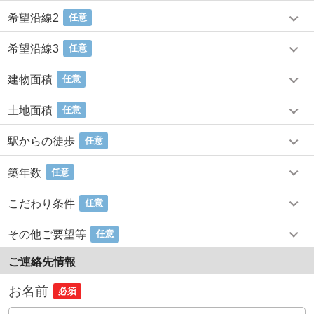
希望沿線2
任意
希望沿線3
任意
建物面積
任意
土地面積
任意
駅からの徒歩
任意
築年数
任意
こだわり条件
任意
その他ご要望等
任意
ご連絡先情報
お名前
必須