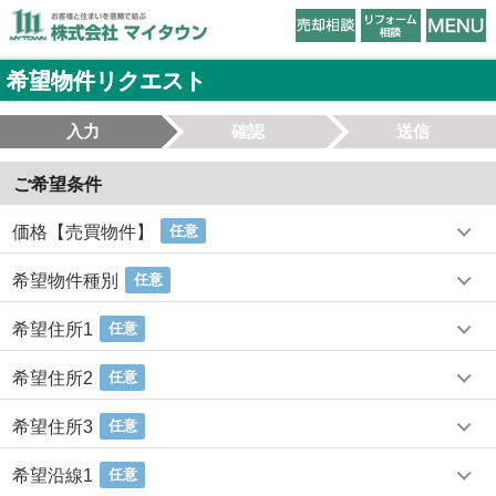
希望物件リクエスト
入力
確認
送信
ご希望条件
価格【売買物件】
任意
希望物件種別
任意
希望住所1
任意
希望住所2
任意
希望住所3
任意
希望沿線1
任意