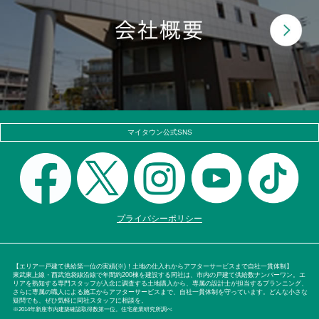
マイタウン公式SNS
プライバシーポリシー
【エリア一戸建て供給第一位の実績(※)！土地の仕入れからアフターサービスまで自社一貫体制】
東武東上線・西武池袋線沿線で年間約200棟を建設する同社は、市内の戸建て供給数ナンバーワン。エ
リアを熟知する専門スタッフが入念に調査する土地購入から、専属の設計士が担当するプランニング、
さらに専属の職人による施工からアフターサービスまで、自社一貫体制を守っています。どんな小さな
疑問でも、ぜひ気軽に同社スタッフに相談を。
※2014年新座市内建築確認取得数第一位。住宅産業研究所調べ