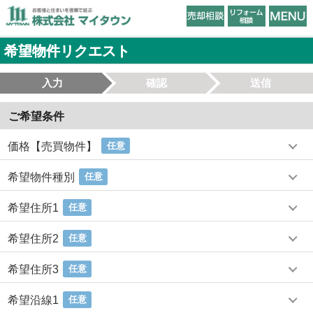
希望物件リクエスト
入力
確認
送信
ご希望条件
価格【売買物件】
任意
希望物件種別
任意
希望住所1
任意
希望住所2
任意
希望住所3
任意
希望沿線1
任意