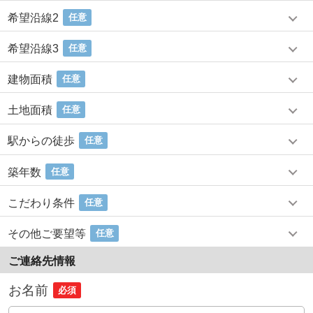
希望沿線2
任意
希望沿線3
任意
建物面積
任意
土地面積
任意
駅からの徒歩
任意
築年数
任意
こだわり条件
任意
その他ご要望等
任意
ご連絡先情報
お名前
必須