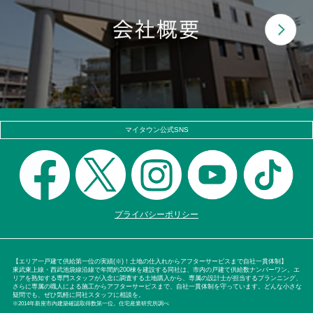
マイタウン公式SNS
プライバシーポリシー
【エリア一戸建て供給第一位の実績(※)！土地の仕入れからアフターサービスまで自社一貫体制】
東武東上線・西武池袋線沿線で年間約200棟を建設する同社は、市内の戸建て供給数ナンバーワン。エ
リアを熟知する専門スタッフが入念に調査する土地購入から、専属の設計士が担当するプランニング、
さらに専属の職人による施工からアフターサービスまで、自社一貫体制を守っています。どんな小さな
疑問でも、ぜひ気軽に同社スタッフに相談を。
※2014年新座市内建築確認取得数第一位。住宅産業研究所調べ