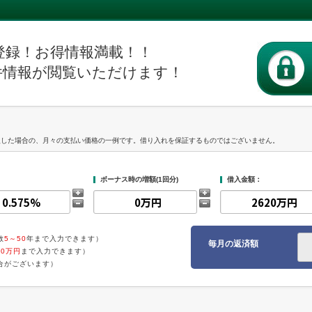
登録！お得情報満載！！
件情報が閲覧いただけます！
入した場合の、月々の支払い価格の一例です。借り入れを保証するものではございません。
ボーナス時の増額(1回分)
借入金額：
数
5～50
年まで入力できます）
毎月の返済額
00万円
まで入力できます）
合がございます）