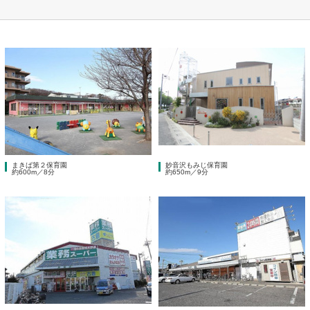
まきば第２保育園
妙音沢もみじ保育園
約600m／8分
約650m／9分