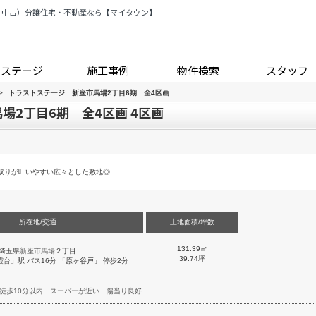
・中古）分譲住宅・不動産なら【マイタウン】
トステージ
施工事例
物件検索
スタッフ
>
トラストステージ 新座市馬場2丁目6期 全4区画
場2丁目6期 全4区画 4区画
取りが叶いやすい広々とした敷地◎
所在地/交通
土地面積/坪数
131.39㎡
埼玉県
新座市
馬場
２丁目
39.74坪
霞台
」駅 バス16分 「原ヶ谷戸」 停歩2分
徒歩10分以内
スーパーが近い
陽当り良好