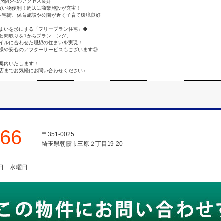
で都心へのアクセス良好
買い物便利！周辺に商業施設が充実！
住宅街、保育施設や公園が近く子育て環境良好
まいを形にする「フリープラン住宅」◆
と間取りを1からプランニング。
イルに合わせた理想の住まいを実現！
様や安心のアフターサービスもございます◎
案内いたします！
店までお気軽にお問い合わせください♪
666
〒351-0025
埼玉県朝霞市三原２丁目19-20
火曜日 水曜日