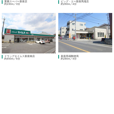
業務スーパー新座店
ビッグ・エー新座馬場店
約230m／3分
約260m／4分
ドラッグセイムス新座南店
新座馬場郵便局
約450m／6分
約280m／4分