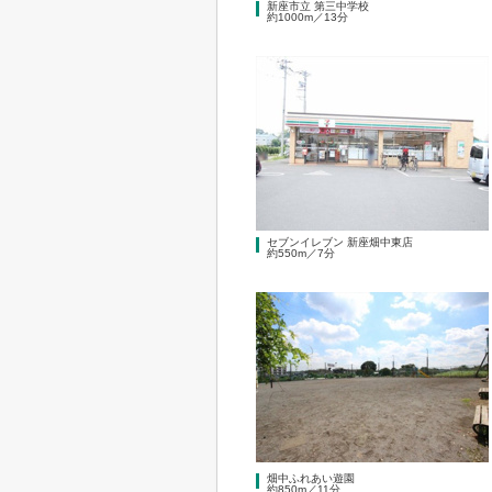
新座市立 第三中学校
約1000m／13分
セブンイレブン 新座畑中東店
約550m／7分
畑中ふれあい遊園
約850m／11分