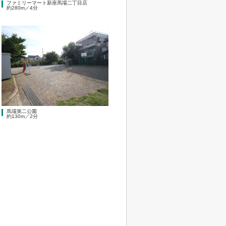
ファミリーマート新座馬場二丁目店
約280m／4分
馬場第二公園
約130m／2分