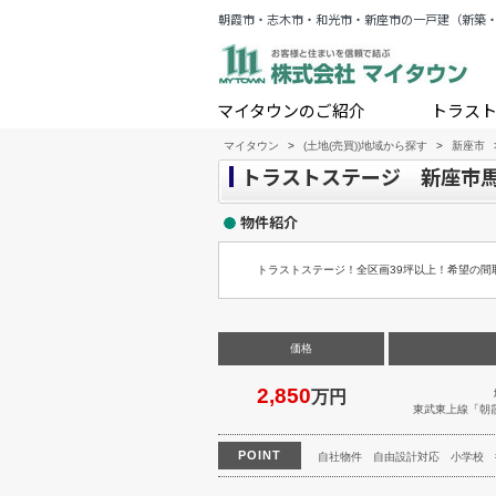
朝霞市・志木市・和光市・新座市の一戸建（新築
マイタウンのご紹介
トラス
マイタウン
>
(土地(売買))地域から探す
>
新座市
トラストステージ 新座市馬
物件紹介
トラストステージ！全区画39坪以上！希望の間
価格
2,850
万円
東武東上線
「
朝
POINT
自社物件
自由設計対応
小学校