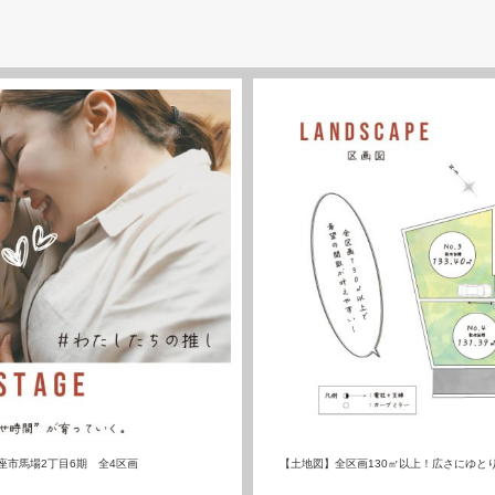
座市馬場2丁目6期 全4区画
【土地図】全区画130㎡以上！広さにゆと