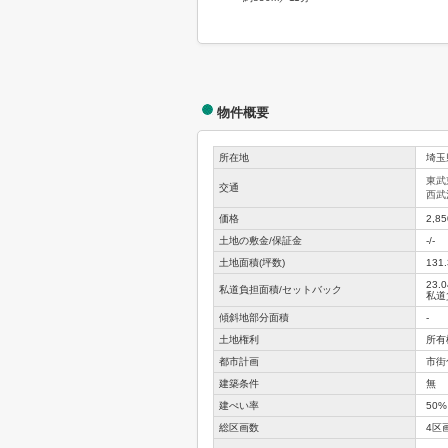
物件概要
所在地
埼玉
東武
交通
西武
価格
2,8
土地の敷金/保証金
-/-
土地面積(坪数)
131
23.0
私道負担面積/セットバック
私道負
傾斜地部分面積
-
土地権利
所有
都市計画
市街
建築条件
無
建ぺい率
50%
総区画数
4区