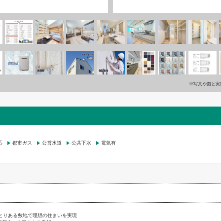
※写真や図と実
応
都市ガス
公営水道
公共下水
電気有
ゆとりある敷地で理想の住まいを実現