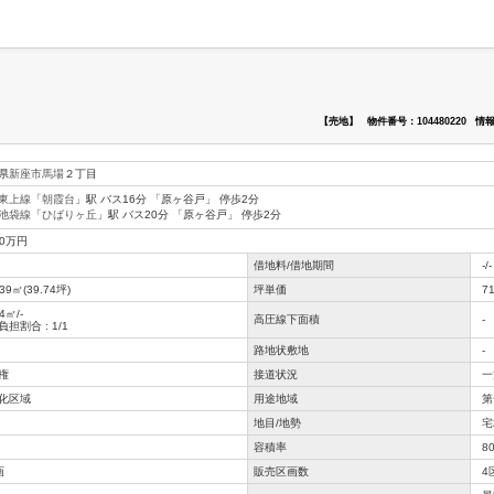
【売地】
物件番号：104480220
情報
県
新座市
馬場
２丁目
東上線
「
朝霞台
」駅 バス16分 「原ヶ谷戸」 停歩2分
池袋線
「
ひばりヶ丘
」駅 バス20分 「原ヶ谷戸」 停歩2分
50万円
借地料/借地期間
-/-
.39㎡(39.74坪)
坪単価
7
4㎡/-
高圧線下面積
-
担割合 : 1/1
路地状敷地
-
権
接道状況
一
化区域
用途地域
第
地目/地勢
宅
容積率
8
画
販売区画数
4