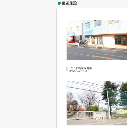
周辺施設
にいざ馬場保育園
約550m／7分