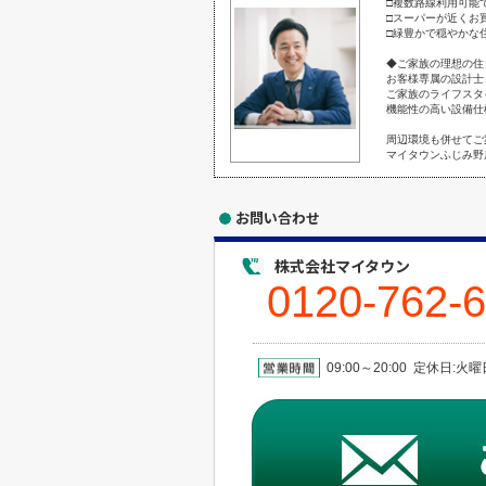
□複数路線利用可能
□スーパーが近くお
□緑豊かで穏やかな
◆ご家族の理想の住
お客様専属の設計士
ご家族のライフスタ
機能性の高い設備仕
周辺環境も併せてご
マイタウンふじみ野
お問い合わせ
株式会社マイタウン
0120-762-
09:00～20:00 定休日: