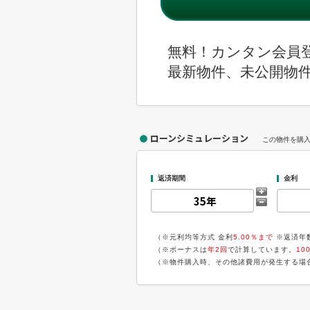
無料！カンタン会員
最新物件、未公開物
ローンシミュレーション
この物件を購
返済期間
金利
（※元利均等方式 金利
5.00％まで
※返済年
（※ボーナスは
年2回
で計算しています。
10
（※物件購入時、その他諸費用が発生する場