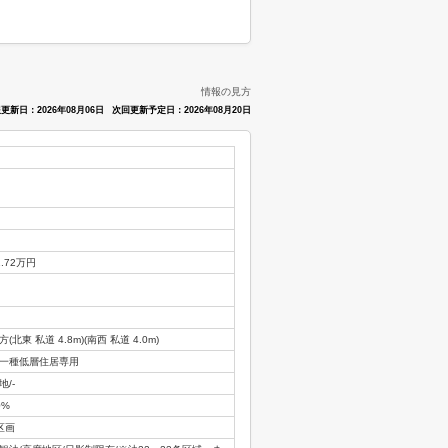
情報の見方
更新日：2026年08月06日
次回更新予定日：2026年08月20日
1.72万円
方(北東 私道 4.8m)(南西 私道 4.0m)
一種低層住居専用
地/-
0%
区画