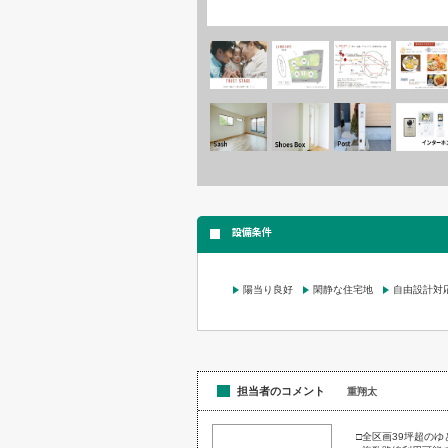
設備条件
陽当り良好
閑静な住宅地
自由設計対
担当者のコメント
重翔太
□全区画39坪超の