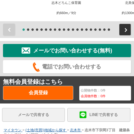
志木どろんこ保育園
北美
約660m／9分
約1300
前
メールでお問い合わせする(無料)
電話でお問い合わせする
無料会員登録はこちら
公開物件数：
0
件
会員登録
会員物件数：
0
件
メールで共有する
LINEで共有する
マイタウン
>
(土地(売買))地域から探す
>
志木市
>
志木市下宗岡3丁目 建築条