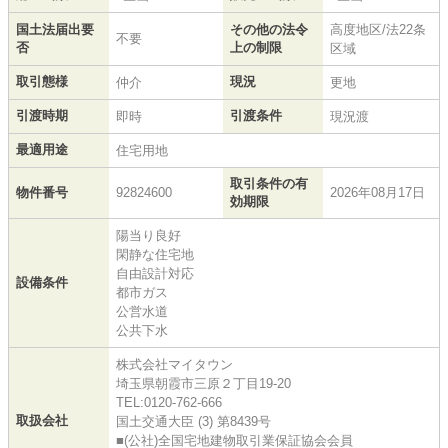
国土法届出要
その他の法令
高度地区/法22条
不要
否
上の制限
区域
取引態様
現況
仲介
更地
引渡時期
引渡条件
即時
現況渡
最適用途
住宅用地
取引条件の有
物件番号
92824600
2026年08月17日
効期限
陽当り良好
閑静な住宅地
自由設計対応
設備条件
都市ガス
公営水道
公共下水
株式会社マイタウン
埼玉県朝霞市三原２丁目19-20
TEL:0120-762-666
取扱会社
国土交通大臣 (3) 第8439号
■(公社)全国宅地建物取引業保証協会会員