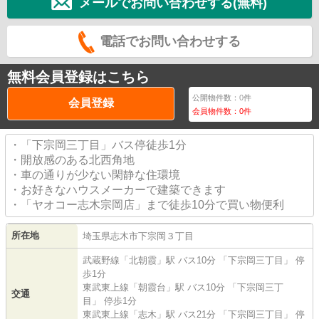
メールでお問い合わせする(無料)
電話でお問い合わせする
無料会員登録はこちら
公開物件数：
0
件
会員登録
会員物件数：
0
件
・「下宗岡三丁目」バス停徒歩1分
・開放感のある北西角地
・車の通りが少ない閑静な住環境
・お好きなハウスメーカーで建築できます
・「ヤオコー志木宗岡店」まで徒歩10分で買い物便利
所在地
埼玉県
志木市
下宗岡
３丁目
武蔵野線
「
北朝霞
」駅 バス10分 「下宗岡三丁目」 停
歩1分
東武東上線
「
朝霞台
」駅 バス10分 「下宗岡三丁
交通
目」 停歩1分
東武東上線
「
志木
」駅 バス21分 「下宗岡三丁目」 停