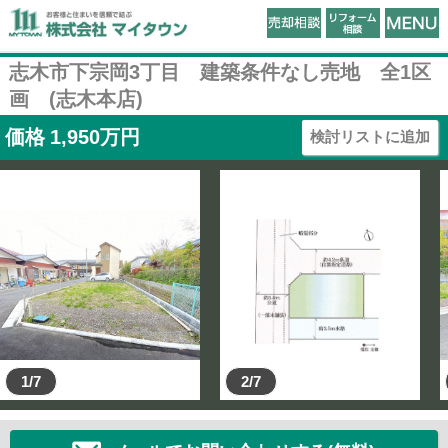
志木市下宗岡3丁目 建築条件なし売地 全1区
画 (志木本店)
価格
1,950
万円
検討リストに追加
1/7
2/7