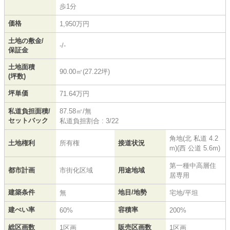
歩1分
価格
1,950万円
土地の敷金/
-/-
保証金
土地面積
90.00㎡(27.22坪)
(坪数)
坪単価
71.64万円
私道負担面積/
87.58㎡/無
セットバック
私道負担割合 : 3/22
角地(北 私道 4.2
土地権利
所有権
接道状況
m)(西 公道 5.6m)
第一種中高層住
都市計画
市街化区域
用途地域
居専用
建築条件
地目/地勢
無
宅地/平坦
建ぺい率
容積率
60%
200%
総区画数
販売区画数
1区画
1区画