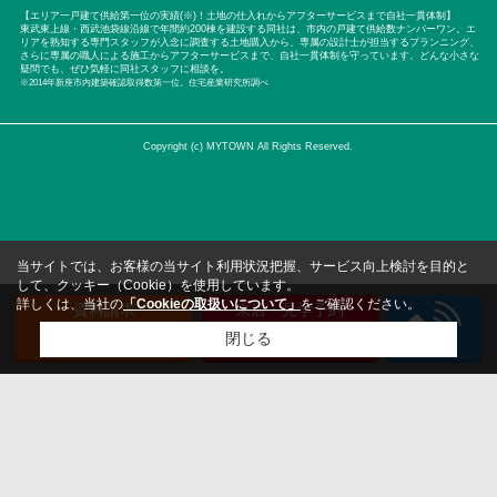
【エリア一戸建て供給第一位の実績(※)！土地の仕入れからアフターサービスまで自社一貫体制】
東武東上線・西武池袋線沿線で年間約200棟を建設する同社は、市内の戸建て供給数ナンバーワン。エ
リアを熟知する専門スタッフが入念に調査する土地購入から、専属の設計士が担当するプランニング、
さらに専属の職人による施工からアフターサービスまで、自社一貫体制を守っています。どんな小さな
疑問でも、ぜひ気軽に同社スタッフに相談を。
※2014年新座市内建築確認取得数第一位。住宅産業研究所調べ
Copyright (c) MYTOWN All Rights Reserved.
当サイトでは、お客様の当サイト利用状況把握、サービス向上検討を目的と
して、クッキー（Cookie）を使用しています。
詳しくは、当社の
「Cookieの取扱いについて」
をご確認ください。
資料請求
来店・見学予約
（無料）
（無料）
閉じる