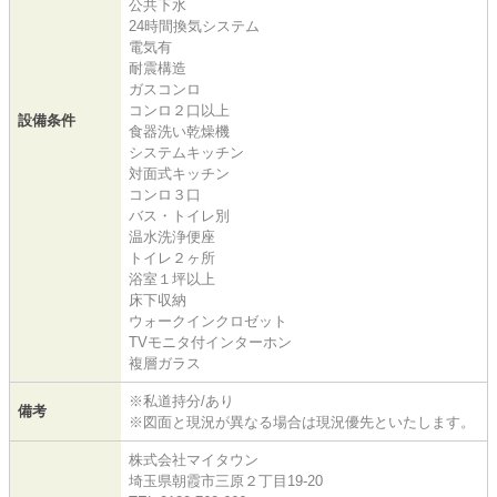
公共下水
24時間換気システム
電気有
耐震構造
ガスコンロ
コンロ２口以上
設備条件
食器洗い乾燥機
システムキッチン
対面式キッチン
コンロ３口
バス・トイレ別
温水洗浄便座
トイレ２ヶ所
浴室１坪以上
床下収納
ウォークインクロゼット
TVモニタ付インターホン
複層ガラス
※私道持分/あり
備考
※図面と現況が異なる場合は現況優先といたします。
株式会社マイタウン
埼玉県朝霞市三原２丁目19-20