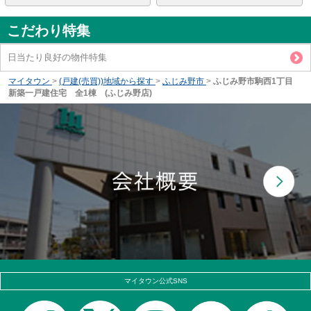
こだわり特集
日当たり良好の物件特集
マイタウン
>
(戸建(売買))地域から探す
>
ふじみ野市
>
ふじみ野市駒西1丁目
新築一戸建住宅 全1棟 (ふじみ野店)
マイタウン公式SNS