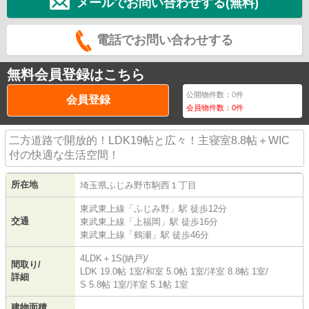
メールでお問い合わせする(無料)
電話でお問い合わせする
無料会員登録はこちら
公開物件数：
0
件
会員登録
会員物件数：
0
件
二方道路で開放的！LDK19帖と広々！主寝室8.8帖＋WIC
付の快適な生活空間！
所在地
埼玉県
ふじみ野市
駒西
１丁目
東武東上線
「
ふじみ野
」駅 徒歩12分
交通
東武東上線
「
上福岡
」駅 徒歩16分
東武東上線
「
鶴瀬
」駅 徒歩46分
4LDK＋1S(納戸)/
間取り/
LDK 19.0帖 1室
/
和室 5.0帖 1室
/
洋室 8.8帖 1室
/
詳細
S 5.8帖 1室
/
洋室 5.1帖 1室
建物面積