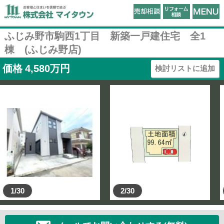
ふじみ野市駒西1丁目 新築一戸建住宅 全1
棟 (ふじみ野店)
価格
4,580
万円
検討リストに追加
1/30
2/30