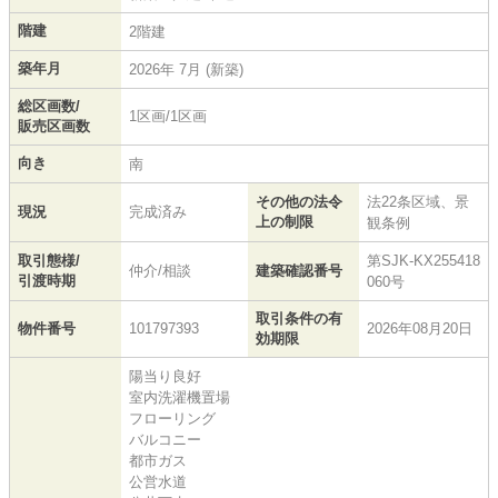
階建
2階建
築年月
2026年 7月 (新築)
総区画数/
1区画/1区画
販売区画数
向き
南
その他の法令
法22条区域、景
現況
完成済み
上の制限
観条例
取引態様/
第SJK-KX255418
仲介/相談
建築確認番号
引渡時期
060号
取引条件の有
物件番号
101797393
2026年08月20日
効期限
陽当り良好
室内洗濯機置場
フローリング
バルコニー
都市ガス
公営水道