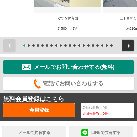
かすが保育園
三丁目すま
約500m／7分
約510
前
メールでお問い合わせする(無料)
電話でお問い合わせする
無料会員登録はこちら
公開物件数：
0
件
会員登録
会員物件数：
0
件
メールで共有する
LINEで共有する