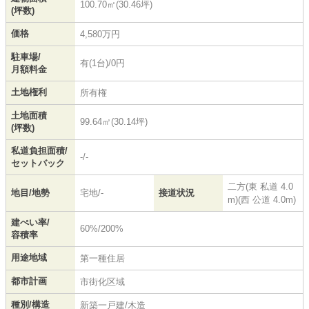
100.70㎡(30.46坪)
(坪数)
価格
4,580万円
駐車場/
有(1台)/0円
月額料金
土地権利
所有権
土地面積
99.64㎡(30.14坪)
(坪数)
私道負担面積/
-/-
セットバック
二方(東 私道 4.0
地目/地勢
宅地/-
接道状況
m)(西 公道 4.0m)
建ぺい率/
60%/200%
容積率
用途地域
第一種住居
都市計画
市街化区域
種別/構造
新築一戸建/木造