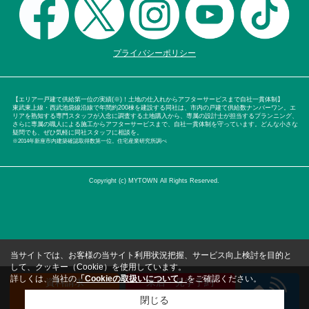
プライバシーポリシー
【エリア一戸建て供給第一位の実績(※)！土地の仕入れからアフターサービスまで自社一貫体制】
東武東上線・西武池袋線沿線で年間約200棟を建設する同社は、市内の戸建て供給数ナンバーワン。エ
リアを熟知する専門スタッフが入念に調査する土地購入から、専属の設計士が担当するプランニング、
さらに専属の職人による施工からアフターサービスまで、自社一貫体制を守っています。どんな小さな
疑問でも、ぜひ気軽に同社スタッフに相談を。
※2014年新座市内建築確認取得数第一位。住宅産業研究所調べ
Copyright (c) MYTOWN All Rights Reserved.
当サイトでは、お客様の当サイト利用状況把握、サービス向上検討を目的と
して、クッキー（Cookie）を使用しています。
詳しくは、当社の
「Cookieの取扱いについて」
をご確認ください。
資料請求
来店・見学予約
（無料）
（無料）
閉じる