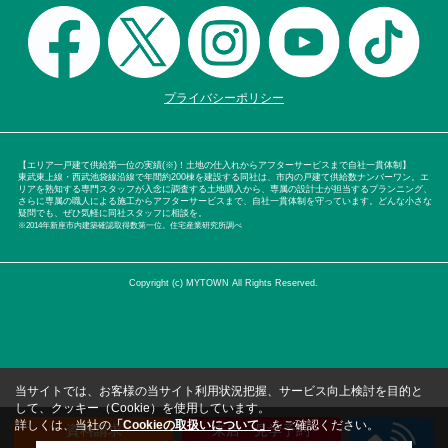
プライバシーポリシー
【エリア一戸建て供給第一位の実績(※)！土地の仕入れからアフターサービスまで自社一貫体制】
東武東上線・西武池袋線沿線で年間約200棟を建設する同社は、市内の戸建て供給数ナンバーワン。エ
リアを熟知する専門スタッフが入念に調査する土地購入から、専属の設計士が担当するプランニング、
さらに専属の職人による施工からアフターサービスまで、自社一貫体制を守っています。どんな小さな
疑問でも、ぜひ気軽に同社スタッフに相談を。
※2014年新座市内建築確認取得数第一位。住宅産業研究所調べ
Copyright (c) MYTOWN All Rights Reserved.
当サイトでは、お客様の当サイト利用状況把握、サービス向上検討を目的と
して、クッキー（Cookie）を使用しています。
詳しくは、当社の
「Cookieの取扱いについて」
をご確認ください。
資料請求
来店・見学予約
（無料）
（無料）