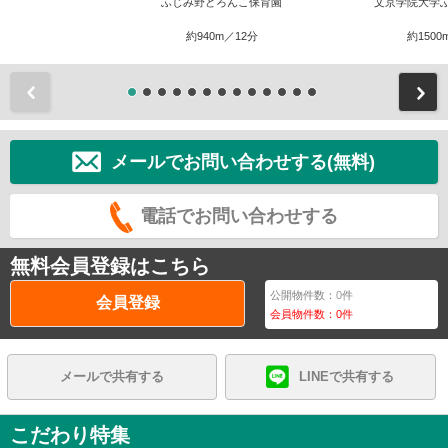
ふじみ野どろんこ保育園
文京学院大学
約940m／12分
約1500
前
メールでお問い合わせする(無料)
電話でお問い合わせする
無料会員登録はこちら
公開物件数：
0
件
会員登録
会員物件数：
0
件
メールで共有する
LINEで共有する
こだわり特集