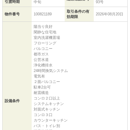
引渡時期
中旬
93号
取引条件の有
物件番号
100821189
2026年08月20日
効期限
陽当り良好
閑静な住宅地
室内洗濯機置場
フローリング
バルコニー
都市ガス
公営水道
浄化槽排水
24時間換気システム
電気有
２面バルコニー
駐車2台可
耐震構造
コンロ２口以上
設備条件
システムキッチン
対面式キッチン
コンロ３口
カウンターキッチン
バス・トイレ別