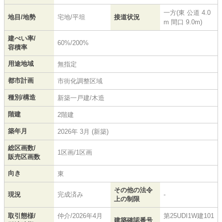
一方(東 公道 4.0
地目/地勢
宅地/平坦
接道状況
m 間口 9.0m)
建ぺい率/
60%/200%
容積率
用途地域
無指定
都市計画
市街化調整区域
種別/構造
新築一戸建/木造
階建
2階建
築年月
2026年 3月 (新築)
総区画数/
1区画/1区画
販売区画数
向き
東
その他の法令
現況
完成済み
-
上の制限
取引態様/
仲介/2026年4月
第25UDI1W建101
建築確認番号