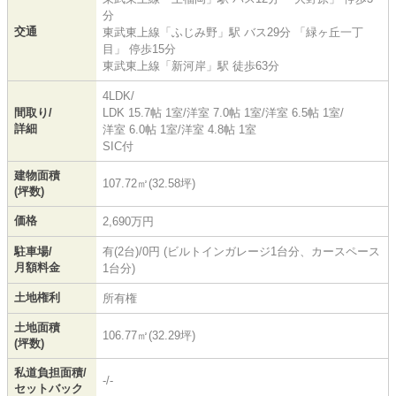
分
交通
東武東上線
「
ふじみ野
」駅 バス29分 「緑ヶ丘一丁
目」 停歩15分
東武東上線
「
新河岸
」駅 徒歩63分
4LDK/
間取り/
LDK 15.7帖 1室
/
洋室 7.0帖 1室
/
洋室 6.5帖 1室
/
詳細
洋室 6.0帖 1室
/
洋室 4.8帖 1室
SIC付
建物面積
107.72㎡(32.58坪)
(坪数)
価格
2,690万円
駐車場/
有(2台)/0円 (ビルトインガレージ1台分、カースペース
月額料金
1台分)
土地権利
所有権
土地面積
106.77㎡(32.29坪)
(坪数)
私道負担面積/
-/-
セットバック