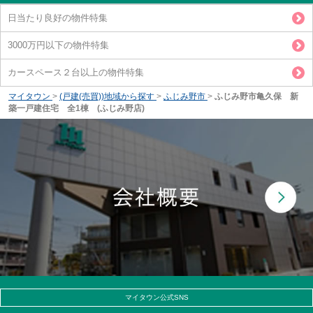
日当たり良好の物件特集
3000万円以下の物件特集
カースペース２台以上の物件特集
マイタウン
>
(戸建(売買))地域から探す
>
ふじみ野市
>
ふじみ野市亀久保 新
築一戸建住宅 全1棟 (ふじみ野店)
マイタウン公式SNS