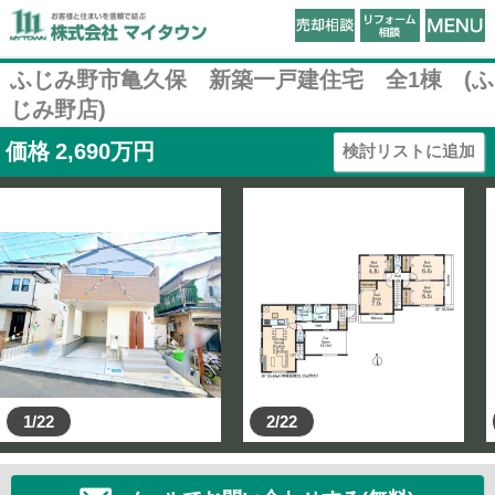
ふじみ野市亀久保 新築一戸建住宅 全1棟 (ふ
じみ野店)
価格
2,690
万円
検討リストに追加
1/22
2/22