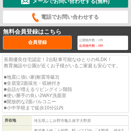
メールでお問い合わせする(無料)
電話でお問い合わせする
無料会員登録はこちら
公開物件数：
0
件
会員登録
会員物件数：
0
件
長期優良住宅認定！2台駐車可能なゆとりの4LDK！
教育施設や公園が近くお子様がいるご家庭も安心です。
■地震に強い家(耐震等級3)
■全居室2面採光・収納付き
■会話が増えるリビングイン階段
■使い勝手の良い2WAY洗面室
■開放的な2面バルコニー
■小中学校まで徒歩10分以内
所在地
埼玉県
ふじみ野市
亀久保
字大野原
東武東上線
「
上福岡
」駅 バス12分 「大野原」 停歩3