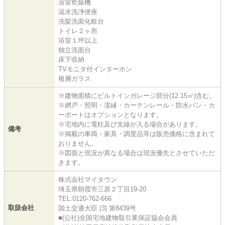
浴室乾燥機
温水洗浄便座
洗髪洗面化粧台
トイレ２ヶ所
浴室１坪以上
独立洗面台
床下収納
TVモニタ付インターホン
複層ガラス
※建物面積にビルトインガレージ部分(12.15㎡)含む。
※網戸・照明・濡縁・カーテンレール・防水パン・カ
ーポートはオプションとなります。
※宅地内に電柱及び支線が入る場合があります。
備考
※掲載の車両・家具・調度品等は販売価格に含まれて
おりません。
※図面と現況が異なる場合は現況優先とさせていただ
きます。
株式会社マイタウン
埼玉県朝霞市三原２丁目19-20
TEL:0120-762-666
取扱会社
国土交通大臣 (3) 第8439号
■(公社)全国宅地建物取引業保証協会会員