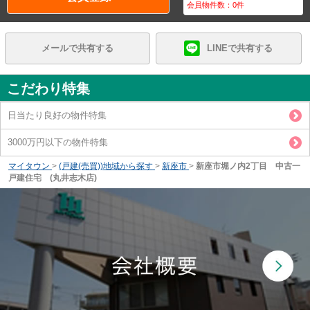
会員物件数：
0
件
メールで共有する
LINEで共有する
こだわり特集
日当たり良好の物件特集
3000万円以下の物件特集
マイタウン
>
(戸建(売買))地域から探す
>
新座市
>
新座市堀ノ内2丁目 中古一
戸建住宅 (丸井志木店)