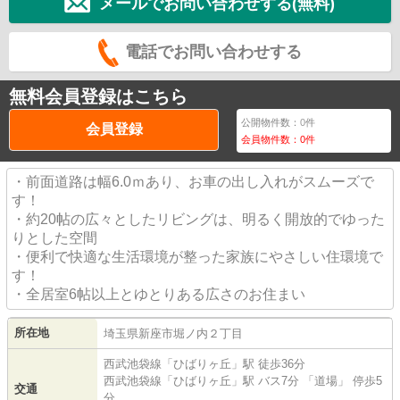
メールでお問い合わせする(無料)
電話でお問い合わせする
無料会員登録はこちら
公開物件数：
0
件
会員登録
会員物件数：
0
件
・前面道路は幅6.0ｍあり、お車の出し入れがスムーズで
す！
・約20帖の広々としたリビングは、明るく開放的でゆった
りとした空間
・便利で快適な生活環境が整った家族にやさしい住環境で
す！
・全居室6帖以上とゆとりある広さのお住まい
所在地
埼玉県
新座市
堀ノ内
２丁目
西武池袋線
「
ひばりヶ丘
」駅 徒歩36分
西武池袋線
「
ひばりヶ丘
」駅 バス7分 「道場」 停歩5
交通
分