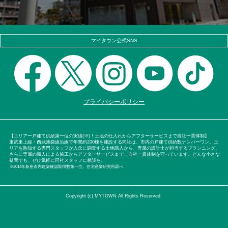
マイタウン公式SNS
プライバシーポリシー
【エリア一戸建て供給第一位の実績(※)！土地の仕入れからアフターサービスまで自社一貫体制】
東武東上線・西武池袋線沿線で年間約200棟を建設する同社は、市内の戸建て供給数ナンバーワン。エ
リアを熟知する専門スタッフが入念に調査する土地購入から、専属の設計士が担当するプランニング、
さらに専属の職人による施工からアフターサービスまで、自社一貫体制を守っています。どんな小さな
疑問でも、ぜひ気軽に同社スタッフに相談を。
※2014年新座市内建築確認取得数第一位。住宅産業研究所調べ
Copyright (c) MYTOWN All Rights Reserved.