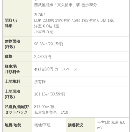
西武池袋線
「
東久留米
」駅 徒歩38分
3LDK/
間取り/
LDK 20.0帖 1室
/
洋室 7.2帖 1室
/
洋室 6.5帖 1室
/
詳細
洋室 6.0帖 1室
小屋裏収納
建物面積
96.38㎡(29.15坪)
(坪数)
価格
2,480万円
駐車場/
有(1台)/0円 カースペース
月額料金
土地権利
所有権
土地面積
101.15㎡(30.59坪)
(坪数)
私道負担面積/
817.00㎡/無
セットバック
私道負担割合 : 1/10
一方(北 私道 6.0
地目/地勢
宅地/平坦
接道状況
m)