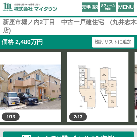
新座市堀ノ内2丁目 中古一戸建住宅 (丸井志木
店)
価格
2,480
万円
検討リストに追加
1/13
2/13