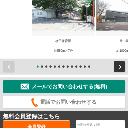
横田保育園
片山
約550m／7分
約1000
前
メールでお問い合わせする(無料)
電話でお問い合わせする
無料会員登録はこちら
公開物件数：
0
件
会員登録