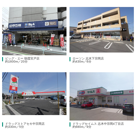
ビッグ・エー 朝霞宮戸店
ローソン 志木下宗岡店
約1600m／20分
約430m／6分
ドラッグストアセキ中宗岡店
ドラッグセイムス 志木中宗岡4丁目店
約330m／5分
約680m／9分