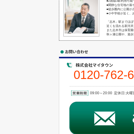
■2路線3駅利用可
■閑静な住宅地の落
■徒歩圏内に公園が
■小中学校が近く、
「志木」駅までほぼ
近くを流れる新河岸
また志木市は保育園
秋ヶ瀬公園や、遊歩
お問い合わせ
株式会社マイタウン
0120-762-
09:00～20:00 定休日: