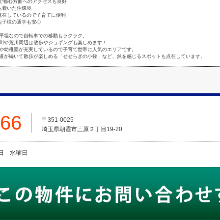
能で都心方面へのアクセスも良好
ち着いた住環境
点在しているので子育てに便利
お子様の通学も安心
平坦なので自転車での移動もラクラク。
川や荒川周辺は散歩やジョギングも楽しめます！
や幼稚園が充実しているので子育て世帯に人気のエリアです。
道が続いて散歩が楽しめる「せせらぎの小径」など、然を感じるスポットも点在しています。
666
〒351-0025
埼玉県朝霞市三原２丁目19-20
火曜日 水曜日