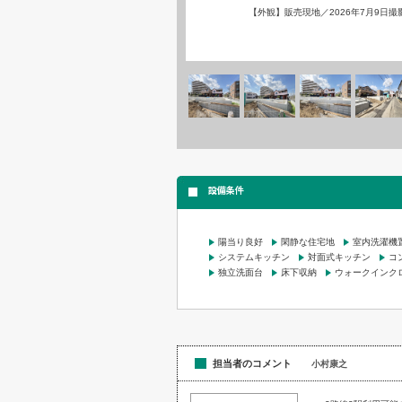
【外観】販売現地／2026年7月9日
設備条件
陽当り良好
閑静な住宅地
室内洗濯機
システムキッチン
対面式キッチン
コ
独立洗面台
床下収納
ウォークインク
担当者のコメント
小村康之