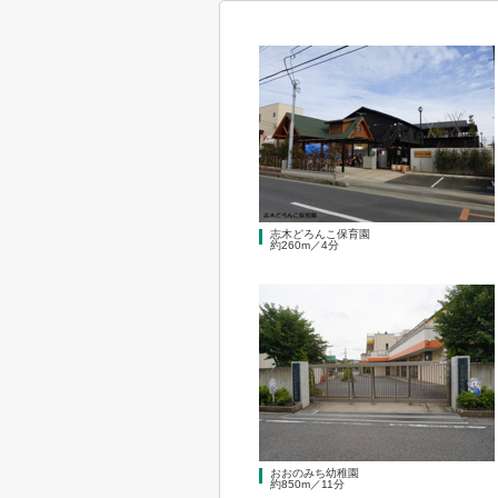
志木どろんこ保育園
約260m／4分
おおのみち幼稚園
約850m／11分