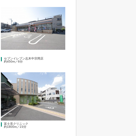
セブンイレブン志木中宗岡店
約450m／6分
富士見クリニック
約1800m／23分