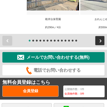
根岸台保育園
おれんじ
約290m／4分
約550
前
メールでお問い合わせする(無料)
電話でお問い合わせする
無料会員登録はこちら
公開物件数：
0
件
会員登録
会員物件数：
0
件