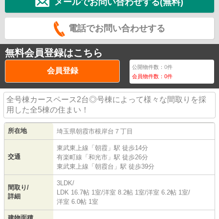
メールでお問い合わせする(無料)
電話でお問い合わせする
無料会員登録はこちら
公開物件数：
0
件
会員登録
会員物件数：
0
件
全号棟カースペース2台◎号棟によって様々な間取りを採
用した全5棟の住まい！
所在地
埼玉県
朝霞市
根岸台
７丁目
東武東上線
「
朝霞
」駅 徒歩14分
交通
有楽町線
「
和光市
」駅 徒歩26分
東武東上線
「
朝霞台
」駅 徒歩39分
3LDK/
間取り/
LDK 16.7帖 1室
/
洋室 8.2帖 1室
/
洋室 6.2帖 1室
/
詳細
洋室 6.0帖 1室
建物面積