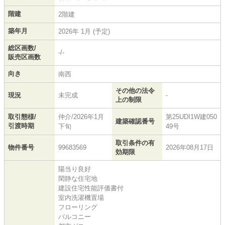
階建
2階建
築年月
2026年 1月 (予定)
総区画数/
-/-
販売区画数
向き
南西
その他の法令
現況
未完成
-
上の制限
取引態様/
仲介/2026年1月
第25UDI1W建050
建築確認番号
引渡時期
下旬
49号
取引条件の有
物件番号
99683569
2026年08月17日
効期限
陽当り良好
閑静な住宅地
建設住宅性能評価書付
室内洗濯機置場
フローリング
バルコニー