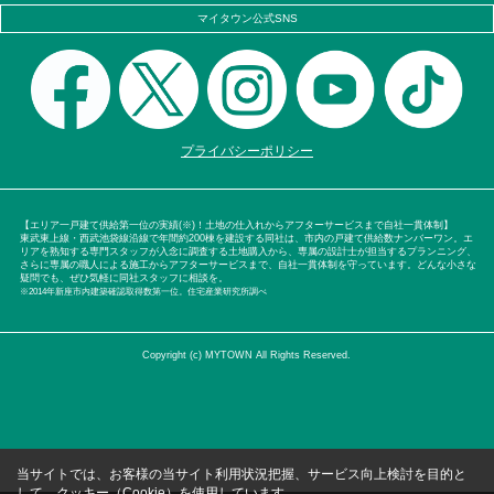
マイタウン公式SNS
プライバシーポリシー
【エリア一戸建て供給第一位の実績(※)！土地の仕入れからアフターサービスまで自社一貫体制】
東武東上線・西武池袋線沿線で年間約200棟を建設する同社は、市内の戸建て供給数ナンバーワン。エ
リアを熟知する専門スタッフが入念に調査する土地購入から、専属の設計士が担当するプランニング、
さらに専属の職人による施工からアフターサービスまで、自社一貫体制を守っています。どんな小さな
疑問でも、ぜひ気軽に同社スタッフに相談を。
※2014年新座市内建築確認取得数第一位。住宅産業研究所調べ
Copyright (c) MYTOWN All Rights Reserved.
当サイトでは、お客様の当サイト利用状況把握、サービス向上検討を目的と
して、クッキー（Cookie）を使用しています。