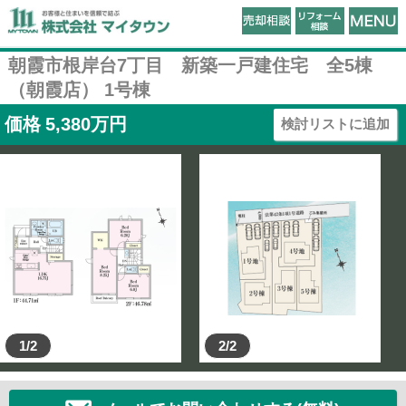
朝霞市根岸台7丁目 新築一戸建住宅 全5棟
（朝霞店） 1号棟
価格
5,380
万円
検討リストに追加
1/2
2/2