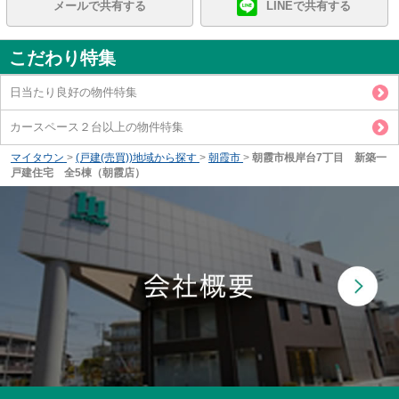
メールで共有する
LINEで共有する
こだわり特集
日当たり良好の物件特集
カースペース２台以上の物件特集
マイタウン
>
(戸建(売買))地域から探す
>
朝霞市
>
朝霞市根岸台7丁目 新築一
戸建住宅 全5棟（朝霞店）