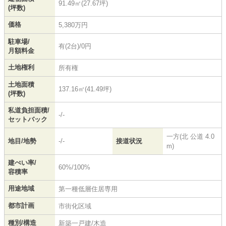
91.49㎡(27.67坪)
(坪数)
価格
5,380万円
駐車場/
有(2台)/0円
月額料金
土地権利
所有権
土地面積
137.16㎡(41.49坪)
(坪数)
私道負担面積/
-/-
セットバック
一方(北 公道 4.0
地目/地勢
-/-
接道状況
m)
建ぺい率/
60%/100%
容積率
用途地域
第一種低層住居専用
都市計画
市街化区域
種別/構造
新築一戸建/木造