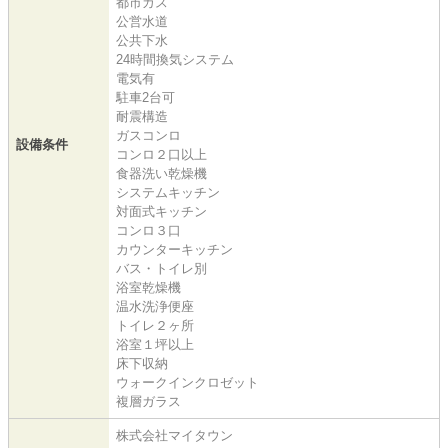
都市ガス
公営水道
公共下水
24時間換気システム
電気有
駐車2台可
耐震構造
ガスコンロ
設備条件
コンロ２口以上
食器洗い乾燥機
システムキッチン
対面式キッチン
コンロ３口
カウンターキッチン
バス・トイレ別
浴室乾燥機
温水洗浄便座
トイレ２ヶ所
浴室１坪以上
床下収納
ウォークインクロゼット
複層ガラス
株式会社マイタウン