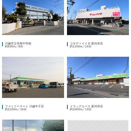
川越市立寺尾中学校
コモディイイダ 新河岸店
約630m／8分
約1100m／14分
ファミリーマート 川越牛子店
ドラッグエース 新河岸店
約1220m／16分
約1000m／13分