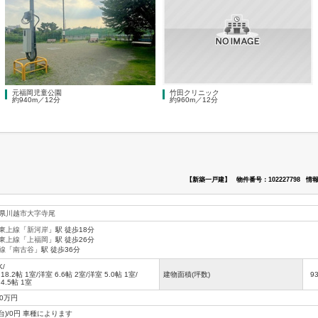
元福岡児童公園
竹田クリニック
約940m／12分
約960m／12分
【新築一戸建】
物件番号：102227798
情報
県
川越市
大字寺尾
東上線
「
新河岸
」駅 徒歩18分
東上線
「
上福岡
」駅 徒歩26分
線
「
南古谷
」駅 徒歩36分
K/
 18.2帖 1室
/
洋室 6.6帖 2室
/
洋室 5.0帖 1室
/
建物面積(坪数)
9
4.5帖 1室
30万円
2台)/0円 車種によります