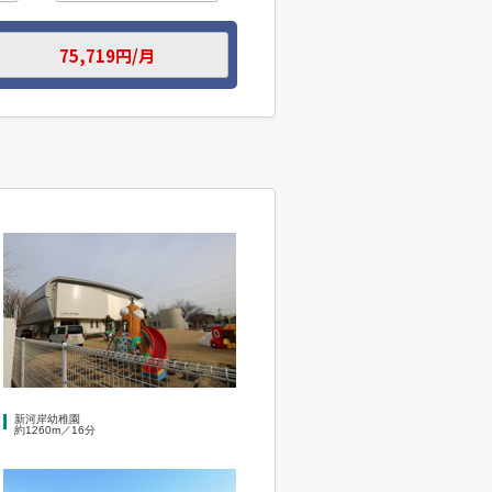
新河岸幼稚園
約1260m／16分