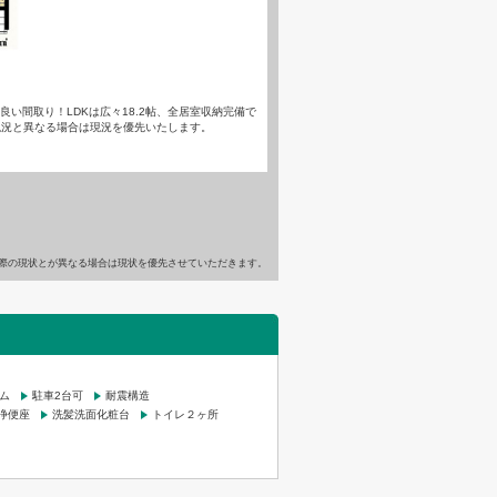
良い間取り！LDKは広々18.2帖、全居室収納完備で
現況と異なる場合は現況を優先いたします。
際の現状とが異なる場合は現状を優先させていただきます。
ム
駐車2台可
耐震構造
浄便座
洗髪洗面化粧台
トイレ２ヶ所