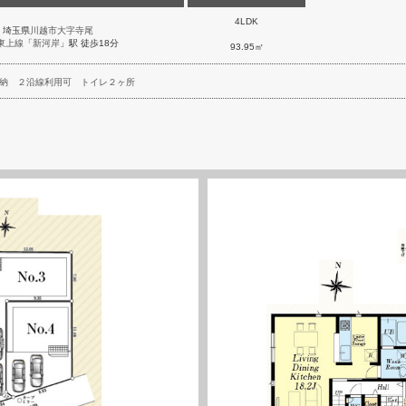
4LDK
埼玉県
川越市
大字寺尾
東上線
「
新河岸
」駅 徒歩18分
93.95㎡
納
２沿線利用可
トイレ２ヶ所