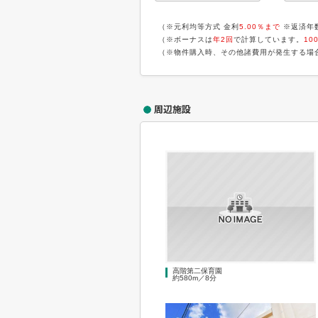
（※元利均等方式 金利
5.00％まで
※返済年
（※ボーナスは
年2回
で計算しています。
10
（※物件購入時、その他諸費用が発生する場
周辺施設
高階第二保育園
約580m／8分