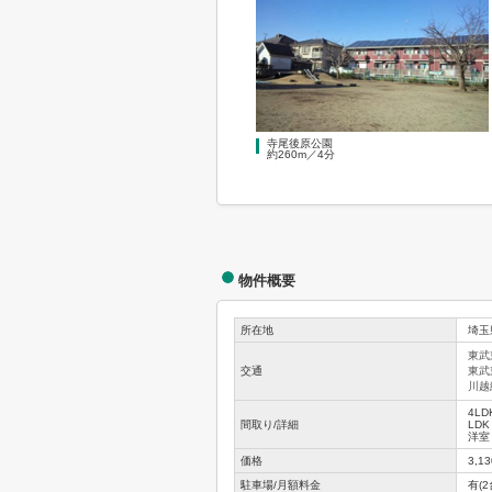
寺尾後原公園
約260m／4分
物件概要
所在地
埼玉
東武
交通
東武
川越
4LD
間取り/詳細
LDK
洋室 
価格
3,1
駐車場/月額料金
有(