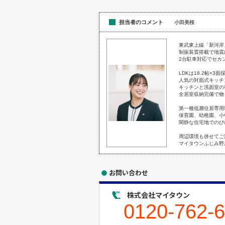
担当者のコメント
小田美桜
東武東上線「新河岸」
制振装置搭載で地震
2台駐車対応でセカ
LDKは18.2帖×3
人気の対面式キッチ
キッチンと洗面室の
全居室収納完備で物
第一種低層住居専用
保育園、幼稚園、小
閑静な住宅地でのび
周辺環境も併せてご
マイタウンふじみ野
お問い合わせ
株式会社マイタウン
0120-762-