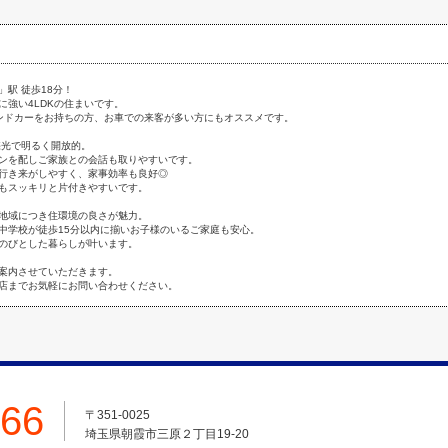
駅 徒歩18分！
に強い4LDKの住まいです。
ンドカーをお持ちの方、お車での来客が多い方にもオススメです。
面採光で明るく開放的。
ンを配しご家族との会話も取りやすいです。
行き来がしやすく、家事効率も良好◎
もスッキリと片付きやすいです。
地域につき住環境の良さが魅力。
中学校が徒歩15分以内に揃いお子様のいるご家庭も安心。
のびとした暮らしが叶います。
案内させていただきます。
店までお気軽にお問い合わせください。
666
〒351-0025
埼玉県朝霞市三原２丁目19-20