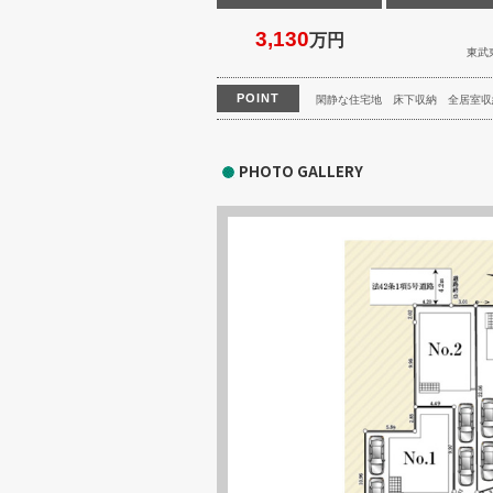
3,130
万円
東武
POINT
閑静な住宅地
床下収納
全居室収
PHOTO GALLERY