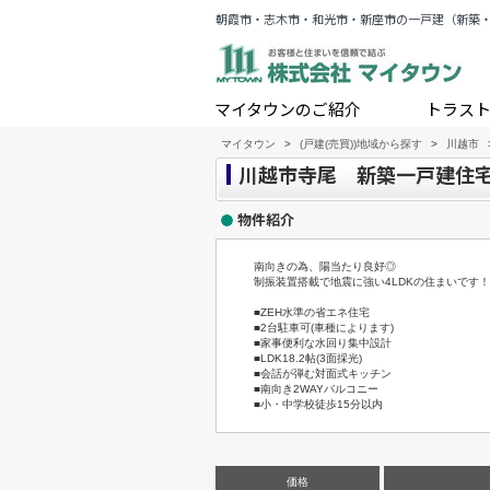
朝霞市・志木市・和光市・新座市の一戸建（新築
マイタウンのご紹介
トラス
マイタウン
>
(戸建(売買))地域から探す
>
川越市
川越市寺尾 新築一戸建住宅 
物件紹介
南向きの為、陽当たり良好◎
制振装置搭載で地震に強い4LDKの住まいです！
■ZEH水準の省エネ住宅
■2台駐車可(車種によります)
■家事便利な水回り集中設計
■LDK18.2帖(3面採光)
■会話が弾む対面式キッチン
■南向き2WAYバルコニー
■小・中学校徒歩15分以内
価格