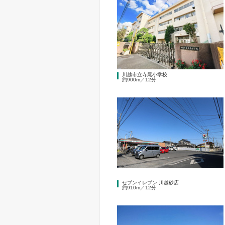
川越市立寺尾小学校
約900m／12分
セブンイレブン 川越砂店
約910m／12分