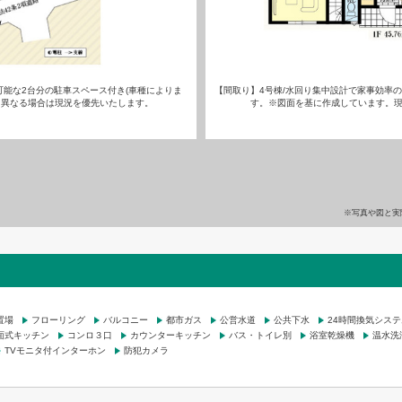
可能な2台分の駐車スペース付き(車種によりま
【間取り】4号棟/水回り集中設計で家事効率の
と異なる場合は現況を優先いたします。
す。※図面を基に作成しています。
※写真や図と実
置場
フローリング
バルコニー
都市ガス
公営水道
公共下水
24時間換気システ
面式キッチン
コンロ３口
カウンターキッチン
バス・トイレ別
浴室乾燥機
温水洗
TVモニタ付インターホン
防犯カメラ