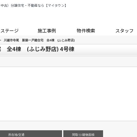
・中古）分譲住宅・不動産なら【マイタウン】
トステージ
施工事例
物件検索
スタッフ
>
川越市寺尾 新築一戸建住宅 全4棟 (ふじみ野店)
全4棟 (ふじみ野店) 4号棟
所在地/交通
間取り/建物面積