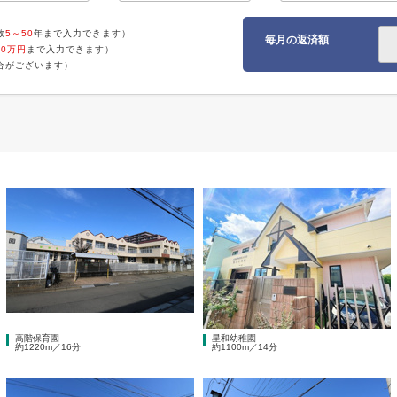
数
5～50
年まで入力できます）
毎月の返済額
00万円
まで入力できます）
合がございます）
高階保育園
星和幼稚園
約1220m／16分
約1100m／14分