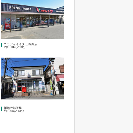
コモディイイダ 上福岡店
約1510m／19分
川越砂郵便局
約990m／13分