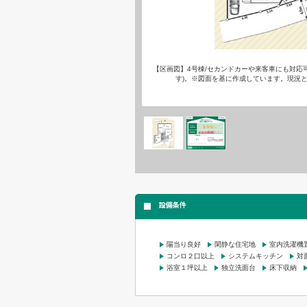
【区画図】4号棟/セカンドカーや来客車にも対応
す)。※図面を基に作成しています。現況
設備条件
陽当り良好
閑静な住宅地
室内洗濯機
コンロ２口以上
システムキッチン
対
浴室１坪以上
独立洗面台
床下収納