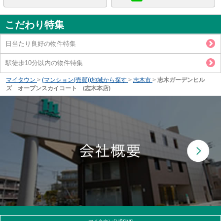
こだわり特集
日当たり良好の物件特集
駅徒歩10分以内の物件特集
マイタウン
>
(マンション(売買))地域から探す
>
志木市
>
志木ガーデンヒル
ズ オープンスカイコート (志木本店)