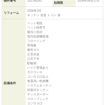
物件番号
102765241
2026年08月17日
効期限
2026年3月
リフォーム
キッチン 浴室 トイレ 床
ペット相談
ペット飼育可
陽当り良好
室内洗濯機置場
フローリング
専用庭
都市ガス
公営水道
公共下水
駐輪場
バイク置場あり
ガスコンロ
コンロ２口以上
食器洗い乾燥機
設備条件
システムキッチン
対面式キッチン
ディスポーザー
スロップシンク
コンロ３口