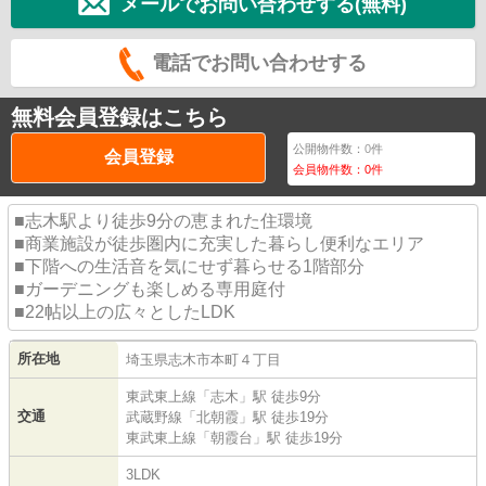
メールでお問い合わせする(無料)
電話でお問い合わせする
無料会員登録はこちら
公開物件数：
0
件
会員登録
会員物件数：
0
件
■志木駅より徒歩9分の恵まれた住環境
■商業施設が徒歩圏内に充実した暮らし便利なエリア
■下階への生活音を気にせず暮らせる1階部分
■ガーデニングも楽しめる専用庭付
■22帖以上の広々としたLDK
所在地
埼玉県
志木市
本町
４丁目
東武東上線
「
志木
」駅 徒歩9分
交通
武蔵野線
「
北朝霞
」駅 徒歩19分
東武東上線
「
朝霞台
」駅 徒歩19分
3LDK