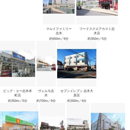
マルイファミリー
フードスクエアカスミ志
志木
木店
約650m／9分
約350m／5分
ビッグ・エー志木本
ヴェルモ志
セブンイレブン 志木大
町店
木
原店
約350m／5分
約700m／9分
約300m／4分