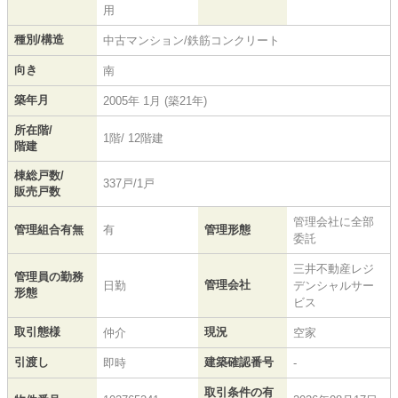
用
種別/構造
中古マンション/鉄筋コンクリート
向き
南
築年月
2005年 1月 (築21年)
所在階/
1階/ 12階建
階建
棟総戸数/
337戸/1戸
販売戸数
管理会社に全部
管理組合有無
有
管理形態
委託
三井不動産レジ
管理員の勤務
管理会社
日勤
デンシャルサー
形態
ビス
取引態様
現況
仲介
空家
引渡し
建築確認番号
即時
-
取引条件の有