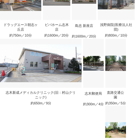
ドラッグエース朝志ヶ
ビバホーム志木
浅野病院(医療法人社
島忠 新座店
丘店
店
団)
約750m／10分
約1600m／20分
約800m／10分
約1600m／20分
志木新成メディカルクリニック(旧：村山クリ
直路交通公
志木郵便局
ニック)
園
約650m／9分
約350m／5分
約300m／4分