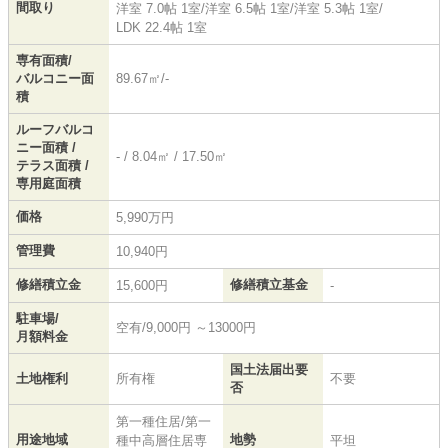
間取り
洋室 7.0帖 1室
/
洋室 6.5帖 1室
/
洋室 5.3帖 1室
/
LDK 22.4帖 1室
専有面積/
バルコニー面
89.67㎡/-
積
ルーフバルコ
ニー面積 /
- / 8.04㎡ / 17.50㎡
テラス面積 /
専用庭面積
価格
5,990万円
管理費
10,940円
修繕積立金
修繕積立基金
15,600円
-
駐車場/
空有/9,000円 ～13000円
月額料金
国土法届出要
土地権利
所有権
不要
否
第一種住居/第一
用途地域
地勢
種中高層住居専
平坦