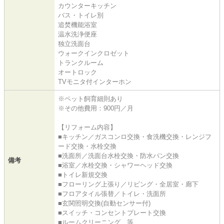
カウンターキッチン
バス・トイレ別
追焚機能浴室
温水洗浄便座
独立洗面台
ウォークインクロゼット
トランクルーム
オートロック
TVモニタ付インターホン
※ペット飼育細則あり
※その他費用：900円／月
【リフォーム内容】
■キッチン／ガスコンロ交換・食洗機交換・レンジフ
ード交換・水栓交換
■洗面所／洗面台水栓交換・防水パン交換
備考
■浴室／水栓交換・シャワーヘッド交換
■トイレ新規交換
■フローリング上張り／リビング・全居室・廊下
■フロアタイル張替／トイレ・洗面所
■玄関照明交換(自動センサー付)
■スイッチ・コンセントプレート交換
■ルームクリーニング 等