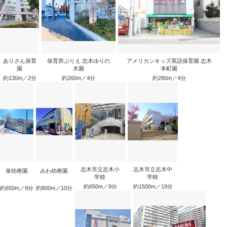
ありさん保育
保育所ぷりえ 志木ゆりの
アメリカンキッズ英語保育園 志木
園
木園
本町園
約130m／2分
約260m／4分
約280m／4分
志木市立志木小
志木市立志木中
泉幼稚園
みわ幼稚園
学校
学校
約650m／9分
約1500m／19分
約650m／9分
約800m／10分