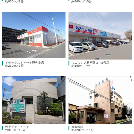
約650m／9分
約800m／10分
ドラッグストアセキ野火止店
ウエルシア新座野火止2号店
約230m／3分
約550m／7分
野火止クリニック
富岡医院
約900m／12分
約1200m／15分