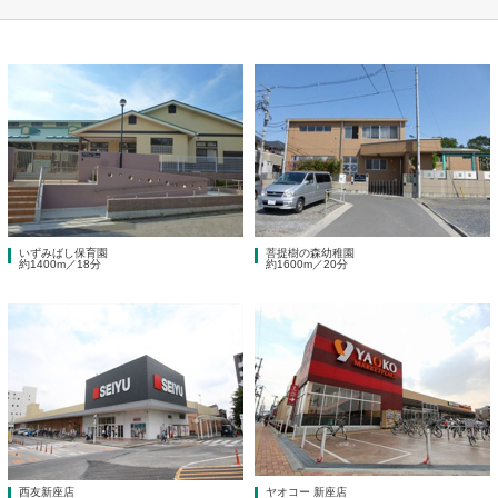
いずみばし保育園
菩提樹の森幼稚園
約1400m／18分
約1600m／20分
西友新座店
ヤオコー 新座店