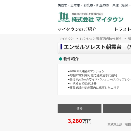
朝霞市・志木市・和光市・新座市の一戸建（新築
マイタウンのご紹介
トラス
マイタウン
>
(マンション(売買))地域から探す
>
朝
エンゼルソレスト朝霞台 (
物件紹介
■2007年2月築のマンション
■2路線2駅利用可能で通勤通学に便利
■奥行き約2ｍのワイドバルコニー(スロップシン
■小学校まで徒歩13分
■商業施設が徒歩圏内に充実したエリア
価格
3,280
万円
東武東上線
「
朝霞