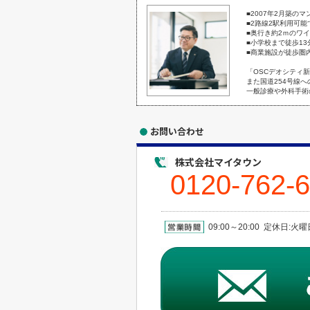
■2007年2月築の
■2路線2駅利用可
■奥行き約2ｍのワイ
■小学校まで徒歩13
■商業施設が徒歩圏
「OSCデオシティ
また国道254号線
一般診療や外科手術
お問い合わせ
株式会社マイタウン
0120-762-
09:00～20:00 定休日: