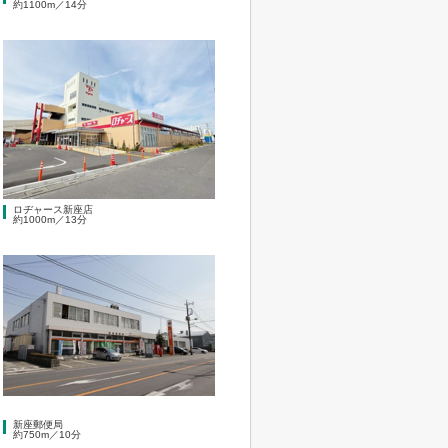
約1100m／14分
ロヂャース新座店
約1000m／13分
新座郵便局
約750m／10分