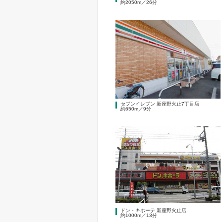
約2050m／26分
セブンイレブン 新座野火止7丁目店
約650m／9分
ドン・キホーテ 新座野火止店
約1000m／13分