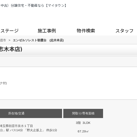
・中古）分譲住宅・不動産なら【マイタウン】
トステージ
施工事例
物件検索
スタッフ
霞市
>
エンゼルソレスト朝霞台 (志木本店)
志木本店)
ク付)
所在地/交通
間取り/専有面積
3階 3LDK
埼玉県
朝霞市
泉水
１丁目
台
」駅 バス14分 「野火止坂上」 停歩1分
67.29㎡