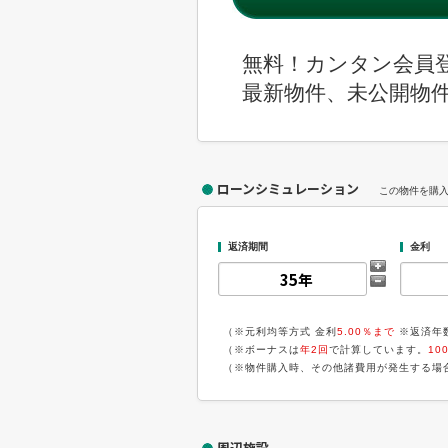
無料！カンタン会員
最新物件、未公開物
ローンシミュレーション
この物件を購
返済期間
金利
（※元利均等方式 金利
5.00％まで
※返済年
（※ボーナスは
年2回
で計算しています。
10
（※物件購入時、その他諸費用が発生する場
周辺施設