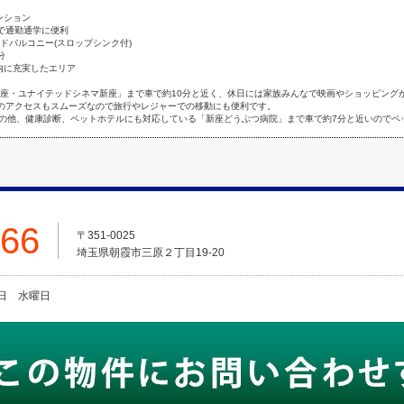
マンション
能で通勤通学に便利
ドバルコニー(スロップシンク付)
分
内に充実したエリア
新座・ユナイテッドシネマ新座」まで車で約10分と近く、休日には家族みんなで映画やショッピング
へのアクセスもスムーズなので旅行やレジャーでの移動にも便利です。
の他、健康診断、ペットホテルにも対応している「新座どうぶつ病院」まで車で約7分と近いのでペ
666
〒351-0025
埼玉県朝霞市三原２丁目19-20
火曜日 水曜日