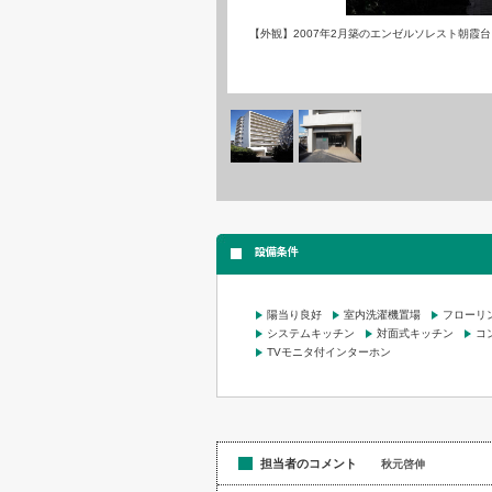
【外観】2007年2月築のエンゼルソレスト朝霞
設備条件
陽当り良好
室内洗濯機置場
フローリ
システムキッチン
対面式キッチン
コ
TVモニタ付インターホン
担当者のコメント
秋元啓伸