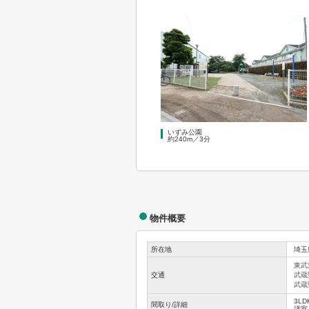
いずみ公園
約240m／3分
物件概要
所在地
埼玉
東武
交通
武蔵
武蔵
3LD
間取り/詳細
洋室 