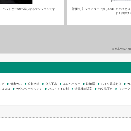
台。ペットと一緒に暮らせるマンションです。
【間取り】ファミリーに嬉しい3LDKのゆと
よくお住ま
※写真や図と実
ング
都市ガス
公営水道
公共下水
エレベーター
駐輪場
バイク置場あり
ガ
ンロ３口
カウンターキッチン
バス・トイレ別
追焚機能浴室
独立洗面台
ウォーク