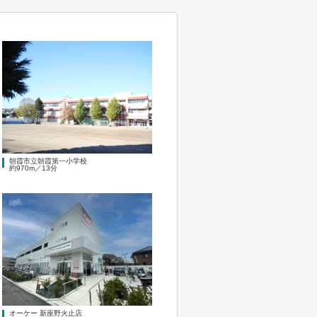
朝霞市立朝霞第一小学校
約970m／13分
オーケー 新座野火止店