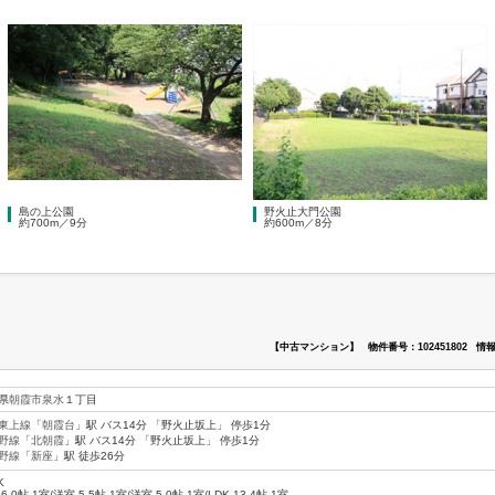
島の上公園
野火止大門公園
約700m／9分
約600m／8分
【中古マンション】
物件番号：102451802
情報
県
朝霞市
泉水
１丁目
東上線
「
朝霞台
」駅 バス14分 「野火止坂上」 停歩1分
野線
「
北朝霞
」駅 バス14分 「野火止坂上」 停歩1分
野線
「
新座
」駅 徒歩26分
K
6.0帖 1室
/
洋室 5.5帖 1室
/
洋室 5.0帖 1室
/
LDK 13.4帖 1室